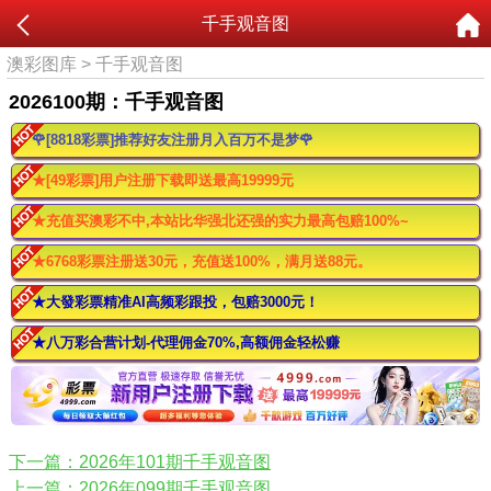
千手观音图
澳彩图库
>
千手观音图
2026100期：千手观音图
🌹[8818彩票]推荐好友注册月入百万不是梦🌹
★[49彩票]用户注册下载即送最高19999元
★充值买澳彩不中,本站比华强北还强的实力最高包赔100%~
★6768彩票注册送30元，充值送100%，满月送88元。
★大發彩票精准AI高频彩跟投，包赔3000元！
★八万彩合营计划-代理佣金70%,高额佣金轻松赚
下一篇：2026年101期千手观音图
上一篇：2026年099期千手观音图