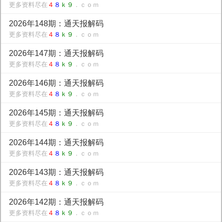
更多资料尽在
４
８
ｋ９
．ｃｏｍ
2026年148期：通天报解码
更多资料尽在
４
８
ｋ９
．ｃｏｍ
2026年147期：通天报解码
更多资料尽在
４
８
ｋ９
．ｃｏｍ
2026年146期：通天报解码
更多资料尽在
４
８
ｋ９
．ｃｏｍ
2026年145期：通天报解码
更多资料尽在
４
８
ｋ９
．ｃｏｍ
2026年144期：通天报解码
更多资料尽在
４
８
ｋ９
．ｃｏｍ
2026年143期：通天报解码
更多资料尽在
４
８
ｋ９
．ｃｏｍ
2026年142期：通天报解码
更多资料尽在
４
８
ｋ９
．ｃｏｍ